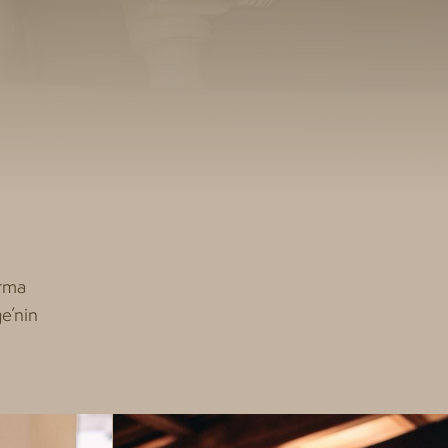
ırma
ge’nin