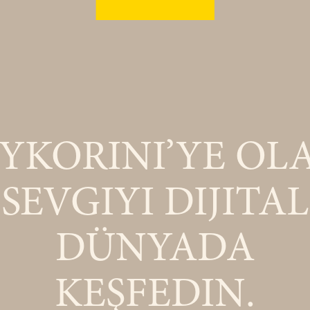
YKORINI’YE OL
SEVGIYI DIJITAL
DÜNYADA
KEŞFEDIN.