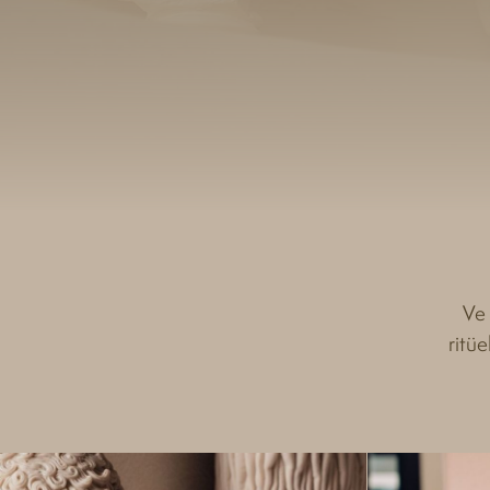
Ve 
ritüe