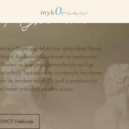
 Mykorini
rini’den ilham alan MykOrini, geleneksel Yunan
tiriyor. Adaların ünlü restoran ve barlarından
likörleri ve büyüleyici atmosferiyle sizi Ege
et ediyor. Taptaze deniz ürünleriyle hazırlanan
hem de modern mutfağın zarif yorumlarını bir
ir lezzet yolculuğuna dönüşüyor.
SWOT Hakkında