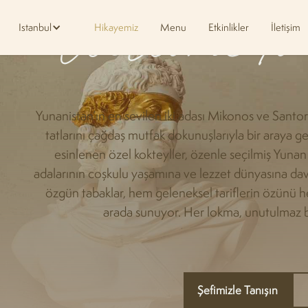
Welcome to
Istanbul
Hikayemiz
Menu
Etkinlikler
İletişim
Yunanistan’ın en sevilen iki adası Mikonos ve Santo
tatlarını çağdaş mutfak dokunuşlarıyla bir araya ge
esinlenen özel kokteyller, özenle seçilmiş Yunan 
adalarının coşkulu yaşamına ve lezzet dünyasına dav
özgün tabaklar, hem geleneksel tariflerin özünü 
arada sunuyor. Her lokma, unutulmaz b
Şefimizle Tanışın