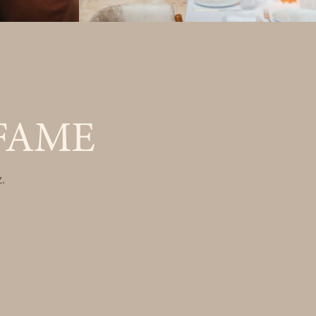
FAME
.