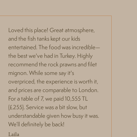
Loved this place! Great atmosphere,
Am
and the fish tanks kept our kids
—I
entertained. The food was incredible—
Su
the best we've had in Turkey. Highly
in
recommend the rock prawns and filet
sp
mignon. While some say it's
Al
overpriced, the experience is worth it,
and prices are comparable to London.
For a table of 7, we paid 10,555 TL
(£255). Service was a bit slow, but
understandable given how busy it was.
We’ll definitely be back!
Laila