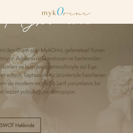
 Mykorini
rini’den ilham alan MykOrini, geleneksel Yunan
tiriyor. Adaların ünlü restoran ve barlarından
likörleri ve büyüleyici atmosferiyle sizi Ege
et ediyor. Taptaze deniz ürünleriyle hazırlanan
hem de modern mutfağın zarif yorumlarını bir
ir lezzet yolculuğuna dönüşüyor.
SWOT Hakkında