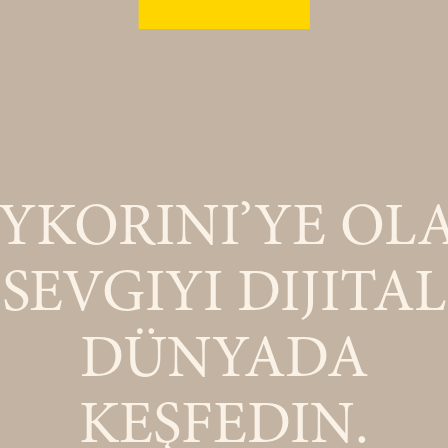
YKORINI’YE OL
SEVGIYI DIJITAL
DÜNYADA
KEŞFEDIN.