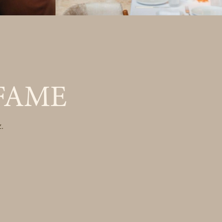
FAME
.