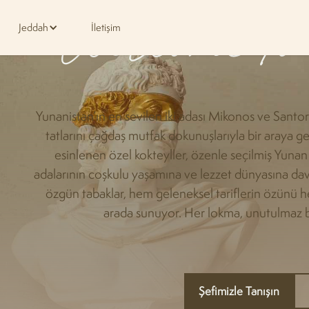
Welcome to
Jeddah
İletişim
Yunanistan’ın en sevilen iki adası Mikonos ve Santo
tatlarını çağdaş mutfak dokunuşlarıyla bir araya ge
esinlenen özel kokteyller, özenle seçilmiş Yunan 
adalarının coşkulu yaşamına ve lezzet dünyasına dav
özgün tabaklar, hem geleneksel tariflerin özünü 
arada sunuyor. Her lokma, unutulmaz b
Şefimizle Tanışın