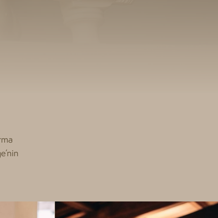
ırma
ge’nin