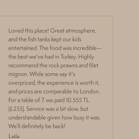
Loved this place! Great atmosphere,
Am
and the fish tanks kept our kids
—I
entertained. The food was incredible—
Su
the best we've had in Turkey. Highly
in
recommend the rock prawns and filet
sp
mignon. While some say it's
Al
overpriced, the experience is worth it,
and prices are comparable to London.
For a table of 7, we paid 10,555 TL
(£255). Service was a bit slow, but
understandable given how busy it was.
We’ll definitely be back!
Laila