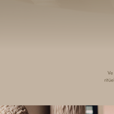
Ve 
ritüe