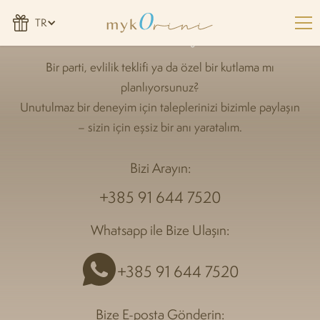
Bize Ulaşın
TR
Bir parti, evlilik teklifi ya da özel bir kutlama mı
planlıyorsunuz?
Unutulmaz bir deneyim için taleplerinizi bizimle paylaşın
– sizin için eşsiz bir anı yaratalım.
Bizi Arayın:
+385 91 644 7520
Whatsapp ile Bize Ulaşın:
+385 91 644 7520
Bize E-posta Gönderin: