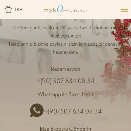
Bize Ulaşın
TR
Doğum günü, evlilik teklifi ya da özel bir kutlama mı
planlıyorsunuz?
Taleplerinizi bizimle paylaşın, sizin için eşsiz bir deneyim
hazırlayalım.
Rezervasyon
+(90) 507 634 08 34
Whatsapp ile Bize Ulaşın
+(90) 507 634 08 34
Bize E-posta Gönderin