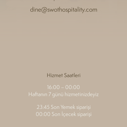
dine@swothospitality.com
Hizmet Saatleri
16:00 – 00:00
Haftanın 7 günü hizmetinizdeyiz
23:45 Son Yemek siparişi
00:00 Son İçecek siparişi