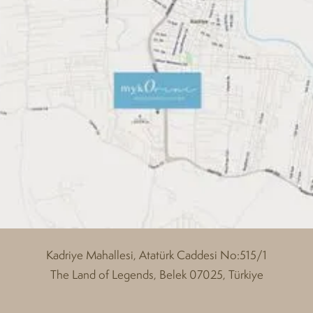
Kadriye Mahallesi, Atatürk Caddesi No:515/1
The Land of Legends, Belek 07025, Türkiye